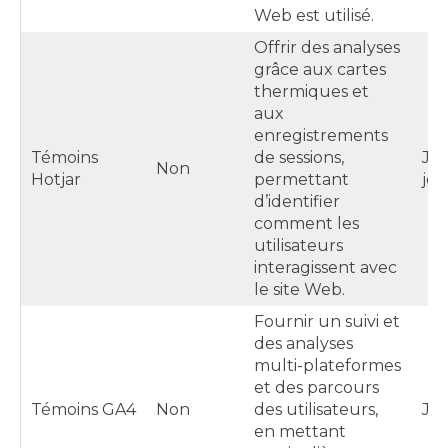
Web est utilisé.
Offrir des analyses
grâce aux cartes
thermiques et
aux
enregistrements
Témoins
de sessions,
Jus
Non
Hotjar
permettant
jou
d’identifier
comment les
utilisateurs
interagissent avec
le site Web.
Fournir un suivi et
des analyses
multi-plateformes
et des parcours
Témoins GA4
Non
des utilisateurs,
Jus
en mettant