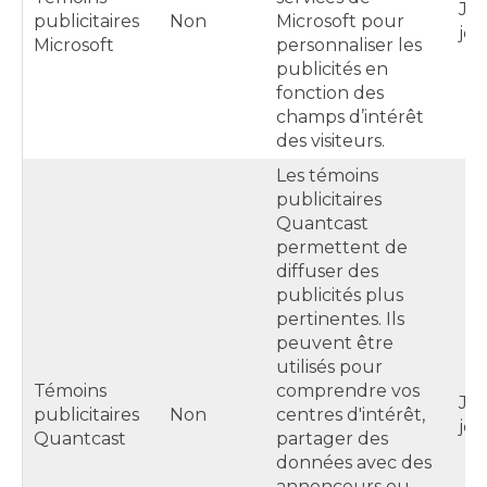
Ju
publicitaires
Non
Microsoft pour
jou
Microsoft
personnaliser les
publicités en
fonction des
champs d’intérêt
des visiteurs.
Les témoins
publicitaires
Quantcast
permettent de
diffuser des
publicités plus
pertinentes. Ils
peuvent être
utilisés pour
Témoins
comprendre vos
Ju
publicitaires
Non
centres d'intérêt,
jou
Quantcast
partager des
données avec des
annonceurs ou