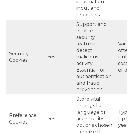
information
input and
selections.
Support and
enable
security
features;
Varies,
detect
often
Security
Yes
malicious
until
Cookies
activity.
sessio
Essential for
end
authentication
and fraud
prevention.
Store vital
settings like
language or
Typica
Preference
Yes
accessibility
up to 
Cookies
options chosen
year
to make the