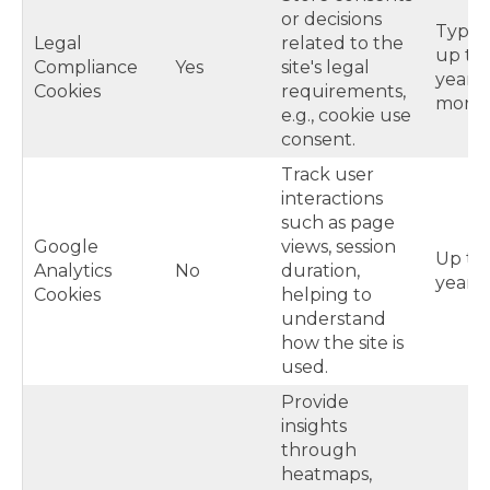
or decisions
Typica
Legal
related to the
up to 
Compliance
Yes
site's legal
year o
Cookies
requirements,
more
e.g., cookie use
consent.
Track user
interactions
such as page
Google
views, session
Up to
Analytics
No
duration,
years
Cookies
helping to
understand
how the site is
used.
Provide
insights
through
heatmaps,