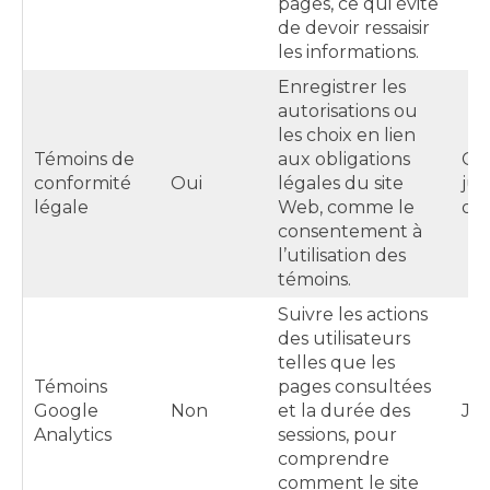
pages, ce qui évite
de devoir ressaisir
les informations.
Enregistrer les
autorisations ou
les choix en lien
Témoins de
aux obligations
Gé
conformité
Oui
légales du site
jus
légale
Web, comme le
ou
consentement à
l’utilisation des
témoins.
Suivre les actions
des utilisateurs
telles que les
Témoins
pages consultées
Google
Non
et la durée des
Jus
Analytics
sessions, pour
comprendre
comment le site