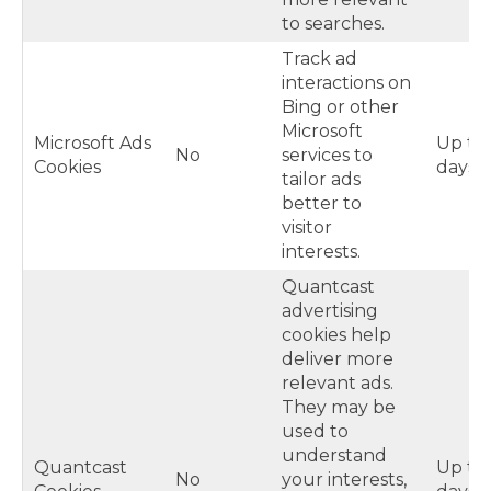
to searches.
Track ad
interactions on
Bing or other
Microsoft
Microsoft Ads
Up to
No
services to
Cookies
days
tailor ads
better to
visitor
interests.
Quantcast
advertising
cookies help
deliver more
relevant ads.
They may be
used to
understand
Quantcast
Up to
No
your interests,