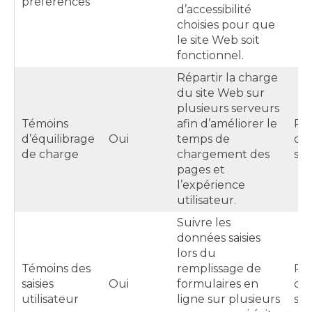
préférences
d’accessibilité
choisies pour que
le site Web soit
fonctionnel.
Répartir la charge
du site Web sur
plusieurs serveurs
Témoins
afin d’améliorer le
Pe
d’équilibrage
Oui
temps de
dur
de charge
chargement des
ses
pages et
l’expérience
utilisateur.
Suivre les
données saisies
lors du
Témoins des
remplissage de
Pe
saisies
Oui
formulaires en
dur
utilisateur
ligne sur plusieurs
ses