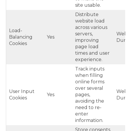
site usable.
Distribute
website load
across various
Load-
servers,
Web Vi
Balancing
Yes
improving
Durat
Cookies
page load
times and user
experience.
Track inputs
when filling
online forms
over several
User Input
Web Vi
Yes
pages,
Cookies
Durat
avoiding the
need to re-
enter
information.
Store consents