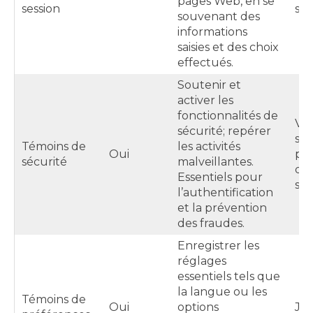
pages Web, en se
session
ses
souvenant des
informations
saisies et des choix
effectués.
Soutenir et
activer les
fonctionnalités de
Var
sécurité; repérer
so
Témoins de
les activités
Oui
pe
sécurité
malveillantes.
dur
Essentiels pour
ses
l’authentification
et la prévention
des fraudes.
Enregistrer les
réglages
essentiels tels que
la langue ou les
Témoins de
Oui
options
Ju