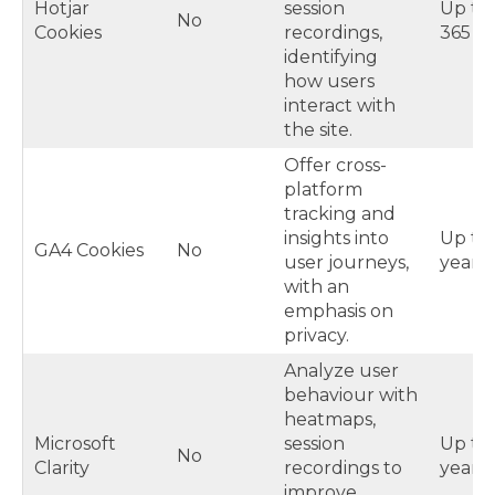
Hotjar
session
Up to
No
Cookies
recordings,
365 d
identifying
how users
interact with
the site.
Offer cross-
platform
tracking and
insights into
Up to
GA4 Cookies
No
user journeys,
years
with an
emphasis on
privacy.
Analyze user
behaviour with
heatmaps,
Microsoft
session
Up to
No
Clarity
recordings to
years
improve