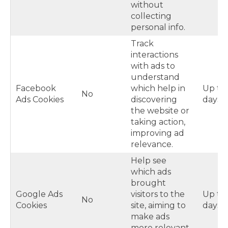
without
collecting
personal info.
Track
interactions
with ads to
understand
Facebook
which help in
Up to
No
Ads Cookies
discovering
days
the website or
taking action,
improving ad
relevance.
Help see
which ads
brought
Google Ads
visitors to the
Up to
No
Cookies
site, aiming to
days
make ads
more relevant