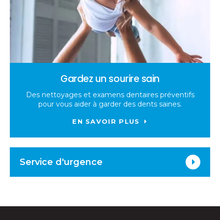
Gardez un sourire sain
Des nettoyages et examens dentaires préventifs
pour vous aider à garder des dents saines.
EN SAVOIR PLUS
Service d'urgence