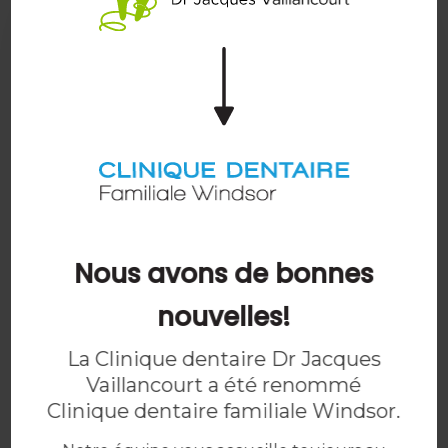
Conseils préventifs
EN SAVOIR PLUS
Nous avons de bonnes
nouvelles!
La Clinique dentaire Dr Jacques
Vaillancourt a été renommé
Dentistes à l'écoute
Clinique dentaire familiale Windsor
.
EN SAVOIR PLUS